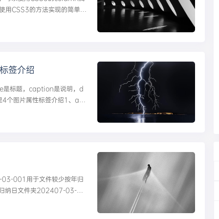
下是使用CSS3的方法实现的简单例
性标签介绍
le是标题，caption是说明，d
体库里4个图片属性标签介绍1、alt
示时，做一...
03-001用于文件较少按年归
纳日文件夹202407-03-00