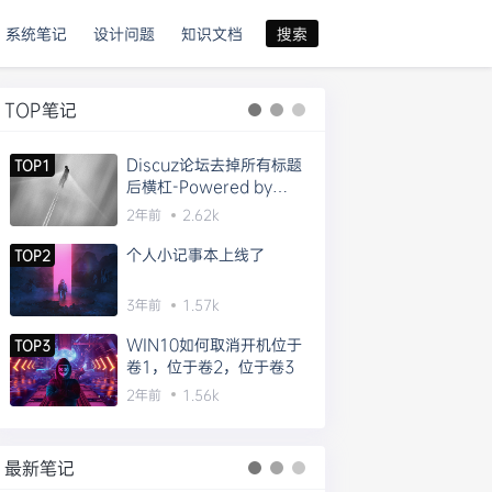
系统笔记
设计问题
知识文档
搜索
TOP笔记
Discuz论坛去掉所有标题
TOP1
后横杠-Powered by
Discuz!的方法
2年前
2.62k
个人小记事本上线了
TOP2
3年前
1.57k
WIN10如何取消开机位于
TOP3
卷1，位于卷2，位于卷3
2年前
1.56k
最新笔记