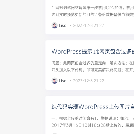
1.网站调试网站调试第一步禁用CDN加速，禁
达到实时预览更新的目的2.备份数据备份当前
（尽可能多的备份并备注）3.删除程序删除除wp-
Lisai
2023-12-8 21:27
件，到WordPres...
WordPress提示:此网页包含过
问题：此网页包含过多的重定向，解决方法：在网站根
开头加入以下代码，即可完美解决此问题：在开头的
RVER='on';define('FORCE_SSL_LOGIN',true.
Lisai
2023-12-8 21:22
纯代码实现WordPress上传图
一、根据上传的时间命名1、举例说明：如201703
2017年3月16日10时18分28秒上传的，最
随机数，xxx表示文件类型后缀。2、具体实现