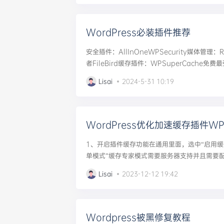
WordPress必装插件推荐
安全插件：AllInOneWPSecurity媒体管理：Rea
者FileBird缓存插件：WPSuperCache免
清理：WP-Optimize只启用数据库优化功能...
Lisai
2024-5-31 10:19
WordPress优化加速缓存插件WP 
1、开启插件缓存功能在通用里面，选中“启用缓
单模式”缓存专家模式需要服务器支持并且需要
式即可。当有新文章或页面的发布或更新时清除
Lisai
2023-12-12 19:42
一定要取消勾选。否则一旦发布...
Wordpress被黑修复教程