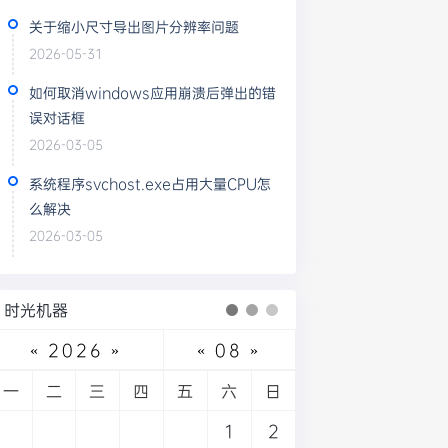
关于缩小尺寸导出图片分辨率问题
2026-05-31
如何取消windows应用崩溃后弹出的错
误对话框
2026-03-05
系统程序svchost.exe占用大量CPU怎
么解决
2026-03-05
时光机器
«
2026
»
«
08
»
一
二
三
四
五
六
日
1
2