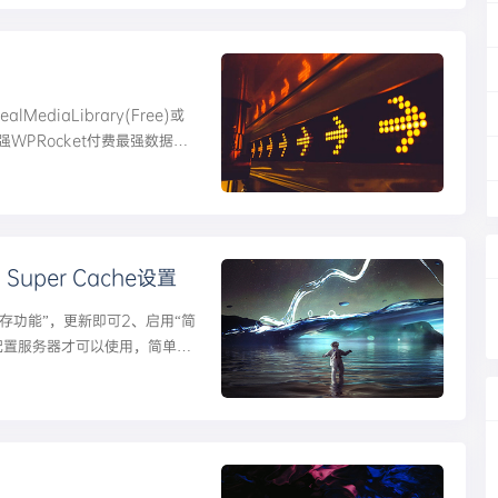
lMediaLibrary(Free)或
费最强WPRocket付费最强数据库
Super Cache设置
存功能”，更新即可2、启用“简
配置服务器才可以使用，简单模
之前的缓存文件。（这个选项