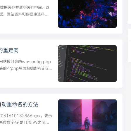
用数据缓存并清空缓存空间，以
数据，网站资料和数据库资料
content目录以外的所有文
多的重定向
目录的wp-config.php
<?php后面粘贴即可$_SE
..
片自动重命名的方法
1610182866.xxx，表示
后两位数字66是10到99之间的
方法：将以下代码添加到所使用