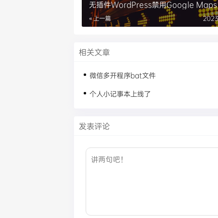
无插件WordPress禁用Google Maps
能谷歌字体
« 上一篇
2023
相关文章
微信多开程序bat文件
个人小记事本上线了
发表评论