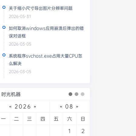
关于缩小尺寸导出图片分辨率问题
2026-05-31
如何取消windows应用崩溃后弹出的错
误对话框
2026-03-05
系统程序svchost.exe占用大量CPU怎
么解决
2026-03-05
时光机器
«
2026
»
«
08
»
一
二
三
四
五
六
日
1
2