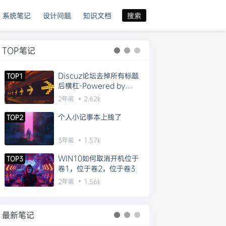
系统笔记
设计问题
知识文档
搜索
TOP笔记
Discuz论坛去掉所有标题
TOP1
后横杠-Powered by
Discuz!的方法
2年前
2.62k
个人小记事本上线了
TOP2
3年前
1.57k
WIN10如何取消开机位于
TOP3
卷1，位于卷2，位于卷3
2年前
1.56k
最新笔记