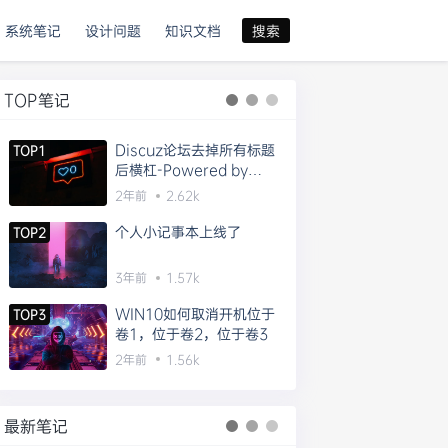
系统笔记
设计问题
知识文档
搜索
TOP笔记
Discuz论坛去掉所有标题
TOP1
后横杠-Powered by
Discuz!的方法
2年前
2.62k
个人小记事本上线了
TOP2
3年前
1.57k
WIN10如何取消开机位于
TOP3
卷1，位于卷2，位于卷3
2年前
1.56k
最新笔记