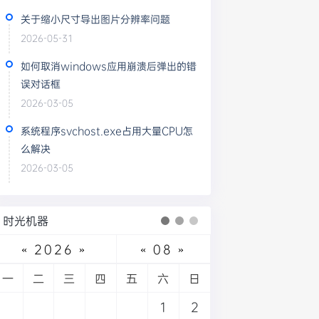
关于缩小尺寸导出图片分辨率问题
2026-05-31
如何取消windows应用崩溃后弹出的错
误对话框
2026-03-05
系统程序svchost.exe占用大量CPU怎
么解决
2026-03-05
时光机器
«
2026
»
«
08
»
一
二
三
四
五
六
日
1
2