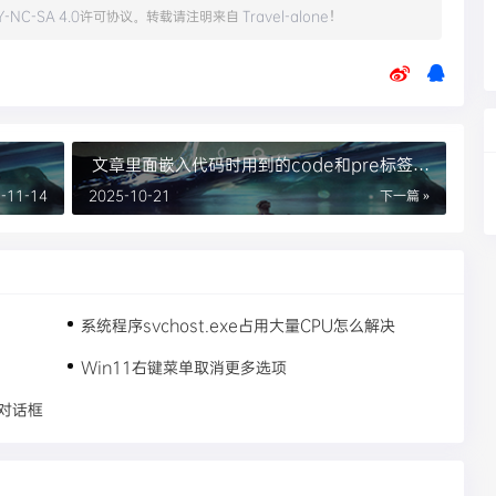
Y-NC-SA 4.0
许可协议。转载请注明来自
Travel-alone
！
文章里面嵌入代码时用到的code和pre标签的
区别
-11-14
2025-10-21
下一篇 »
系统程序svchost.exe占用大量CPU怎么解决
Win11右键菜单取消更多选项
误对话框