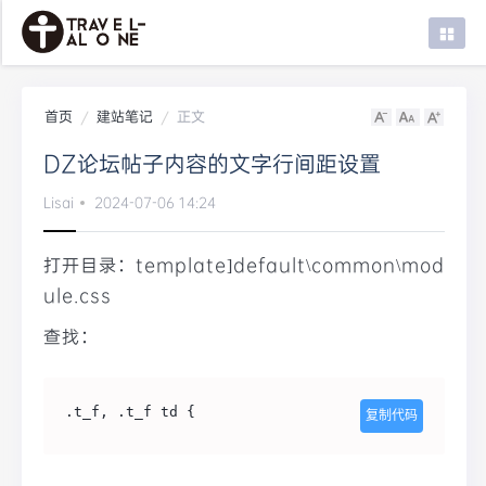
首页
建站笔记
正文
首页
DZ论坛帖子内容的文字行间距设置
建站笔记
Lisai
2024-07-06 14:24
WordPress
系统笔记
打开目录：template]default\common\mod
ule.css
设计问题
查找：
知识文档
.t_f, .t_f td {
复制代码