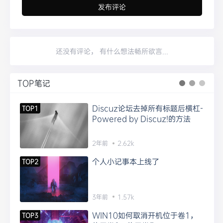
还没有评论， 有什么想法畅所欲言...
TOP笔记
Discuz论坛去掉所有标题后横杠-
TOP1
Powered by Discuz!的方法
2年前
2.62k
个人小记事本上线了
TOP2
3年前
1.57k
WIN10如何取消开机位于卷1，
TOP3