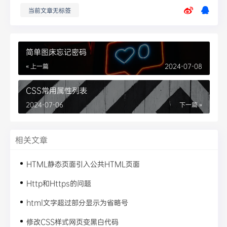
当前文章无标签
简单图床忘记密码
« 上一篇
2024-07-08
CSS常用属性列表
2024-07-06
下一篇 »
相关文章
HTML静态页面引入公共HTML页面
Http和Https的问题
html文字超过部分显示为省略号
修改CSS样式网页变黑白代码